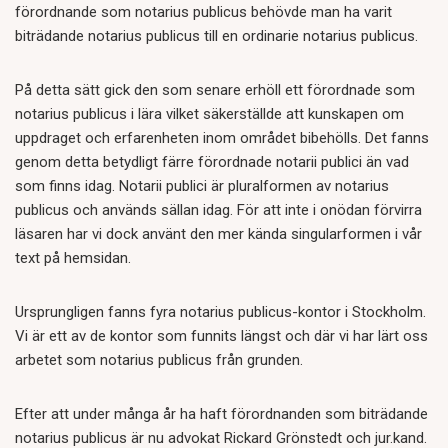
förordnande som notarius publicus behövde man ha varit
biträdande notarius publicus till en ordinarie notarius publicus.
På detta sätt gick den som senare erhöll ett förordnade som
notarius publicus i lära vilket säkerställde att kunskapen om
uppdraget och erfarenheten inom området bibehölls. Det fanns
genom detta betydligt färre förordnade notarii publici än vad
som finns idag. Notarii publici är pluralformen av notarius
publicus och används sällan idag. För att inte i onödan förvirra
läsaren har vi dock använt den mer kända singularformen i vår
text på hemsidan.
Ursprungligen fanns fyra notarius publicus-kontor i Stockholm.
Vi är ett av de kontor som funnits längst och där vi har lärt oss
arbetet som notarius publicus från grunden.
Efter att under många år ha haft förordnanden som biträdande
notarius publicus är nu advokat Rickard Grönstedt och jur.kand.