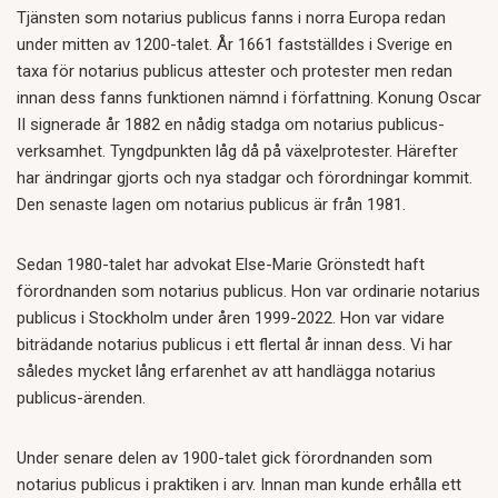
Tjänsten som notarius publicus fanns i norra Europa redan
under mitten av 1200-talet. År 1661 fastställdes i Sverige en
taxa för notarius publicus attester och protester men redan
innan dess fanns funktionen nämnd i författning. Konung Oscar
II signerade år 1882 en nådig stadga om notarius publicus-
verksamhet. Tyngdpunkten låg då på växelprotester. Härefter
har ändringar gjorts och nya stadgar och förordningar kommit.
Den senaste lagen om notarius publicus är från 1981.
Sedan 1980-talet har advokat Else-Marie Grönstedt haft
förordnanden som notarius publicus. Hon var ordinarie notarius
publicus i Stockholm under åren 1999-2022. Hon var vidare
biträdande notarius publicus i ett flertal år innan dess. Vi har
således mycket lång erfarenhet av att handlägga notarius
publicus-ärenden.
Under senare delen av 1900-talet gick förordnanden som
notarius publicus i praktiken i arv. Innan man kunde erhålla ett